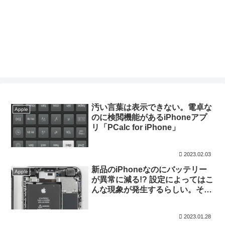
汚い言葉は表示できない。電卓な
Apple
のに検閲機能があるiPhoneアプ
リ「PCalc for iPhone」
2023.02.03
新品のiPhoneなのにバッテリー
Apple
が異常に減る!? 設定によってはこ
んな現象が発生するらしい。その
解決策とは？
2023.01.28