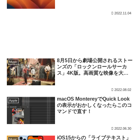
2022.11.04
8月5日から劇場公開されるストー
Music
ンズの「ロックンロールサーカ
ス」4K版。高画質な映像を大ス
クリーンで見られる機会
2022.08.02
macOS MontereyでQuick Look
Apple
の表示がおかしくなったらこのコ
マンドで直す！
2022.06.30
iOS15からの「ライブテキスト」
Music