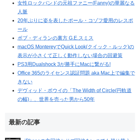
女性ロックバンドの元祖ファニー(Fanny)の華麗なる
人脈
20年ぶりに姿を表したポール・コゾフ愛用のレスポ
ール
ボブ・ディランの裏方 G.E.スミス
macOS MontereyでQuick Look(クイック・ルック)の
表示が小さくて正しく動作しない場合の回避策
PS3用Dualshock 3が勝手にMacに繋がる!
Office 365のライセンス認証問題 aka Mac上で編集で
きない
デヴィッド・ボウイの「The Width of Circle(円軌道
の幅)」、世界を売った男から50年
最新の記事