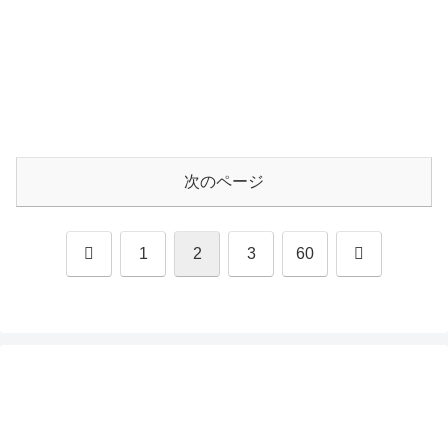
次のページ
前
次
1
2
3
60
へ
へ