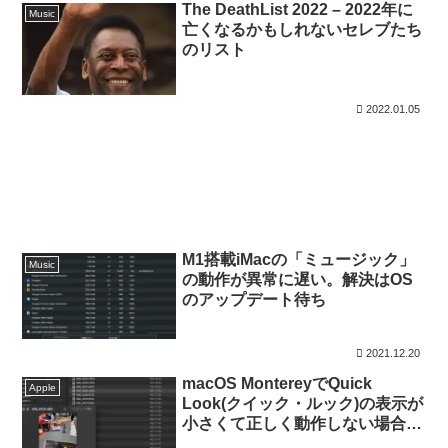
The DeathList 2022 – 2022年に
Music
亡くなるかもしれないセレブたち
のリスト
2022.01.05
M1搭載iMacの「ミュージック」
Music
の動作が異常に遅い。解決はOS
のアップデート待ち
2021.12.20
macOS MontereyでQuick
Apple
Look(クイック・ルック)の表示が
小さくて正しく動作しない場合の
回避策