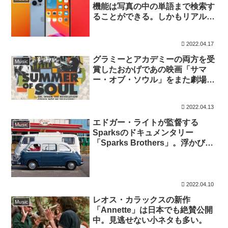
機能は写真の中の単語まで検索す
ることができる。しかもリアルタ
イムで。
2022.04.17
グラミーとアカデミーの両方を受
Music
賞したおかげであの映画「サマ
ー・オブ・ソウル」をまた劇場で
観られる
2022.04.13
エドガー・ライトが監督する
Music
Sparksのドキュメンタリー
「Sparks Brothers」。浮かび上
がってくるのは勝者ではない普通
の僕たちのための音楽を奏でる
Sparks
2022.04.10
レオス・カラックスの新作
Music
「Annette」は日本でも絶賛公開
中。見逃せない小ネタも多い。