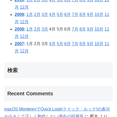
月
12月
2009
:
1月
2月
3月
4月
5月
6月
7月
8月
9月
10月
11
月
12月
2008
:
1月
2月
3月
4月
5月
6月
7月
8月
9月
10月
11
月
12月
2007
:
1月
2月
3月
4月
5月
6月
7月
8月
9月
10月
11
月
12月
検索
Recent Comments
macOS MontereyでQuick Look(クイック・ルック)の表示
が小さくて正しく動作しない場合の回避策
に
匿名
より