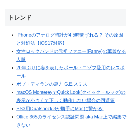
トレンド
iPhoneのアナログ時計が4,5時間ずれる？ その原因
と対処法【iOS17対応】
女性ロックバンドの元祖ファニー(Fanny)の華麗なる
人脈
20年ぶりに姿を表したポール・コゾフ愛用のレスポ
ール
ボブ・ディランの裏方 G.E.スミス
macOS MontereyでQuick Look(クイック・ルック)の
表示が小さくて正しく動作しない場合の回避策
PS3用Dualshock 3が勝手にMacに繋がる!
Office 365のライセンス認証問題 aka Mac上で編集で
きない