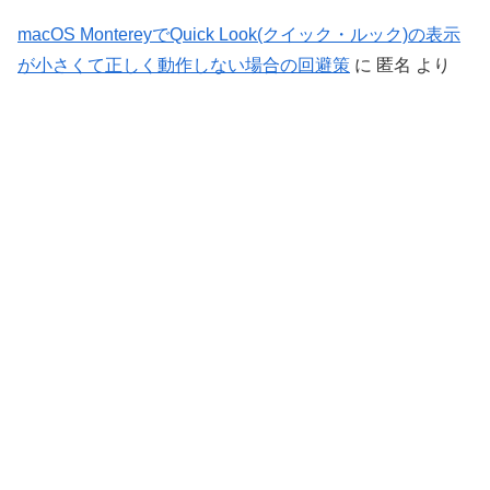
macOS MontereyでQuick Look(クイック・ルック)の表示
が小さくて正しく動作しない場合の回避策
に
匿名
より