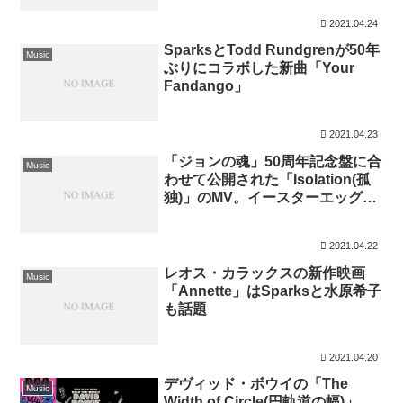
2021.04.24
SparksとTodd Rundgrenが50年
Music
ぶりにコラボした新曲「Your
Fandango」
2021.04.23
「ジョンの魂」50周年記念盤に合
Music
わせて公開された「Isolation(孤
独)」のMV。イースターエッグ満
載の興味深い映像だ
2021.04.22
レオス・カラックスの新作映画
Music
「Annette」はSparksと水原希子
も話題
2021.04.20
デヴィッド・ボウイの「The
Music
Width of Circle(円軌道の幅)」、