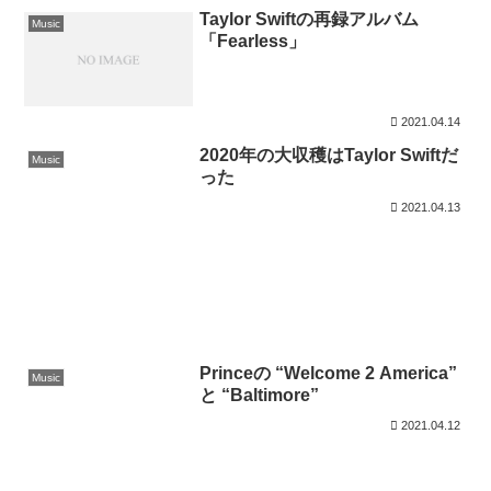
Taylor Swiftの再録アルバム
Music
「Fearless」
2021.04.14
2020年の大収穫はTaylor Swiftだ
Music
った
2021.04.13
Princeの “Welcome 2 America”
Music
と “Baltimore”
2021.04.12