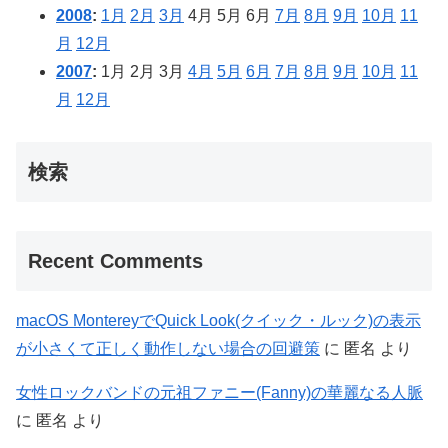
2008
:
1月
2月
3月
4月
5月
6月
7月
8月
9月
10月
11
月
12月
2007
:
1月
2月
3月
4月
5月
6月
7月
8月
9月
10月
11
月
12月
検索
Recent Comments
macOS MontereyでQuick Look(クイック・ルック)の表示
が小さくて正しく動作しない場合の回避策
に
匿名
より
女性ロックバンドの元祖ファニー(Fanny)の華麗なる人脈
に
匿名
より