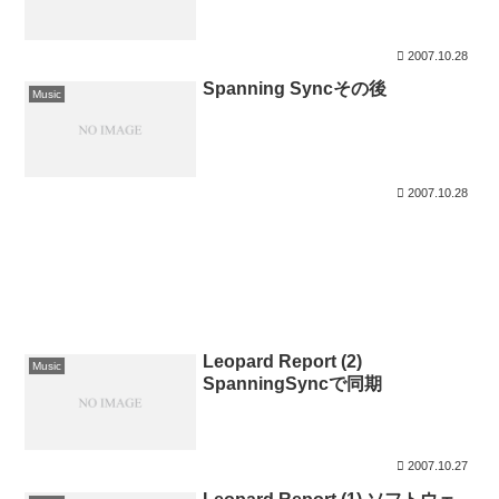
2007.10.28
Spanning Syncその後
Music
2007.10.28
Leopard Report (2)
Music
SpanningSyncで同期
2007.10.27