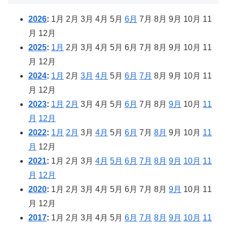
2026
:
1月
2月
3月
4月
5月
6月
7月
8月
9月
10月
11
月
12月
2025
:
1月
2月
3月
4月
5月
6月
7月
8月
9月
10月
11
月
12月
2024
:
1月
2月
3月
4月
5月
6月
7月
8月
9月
10月
11
月
12月
2023
:
1月
2月
3月
4月
5月
6月
7月
8月
9月
10月
11
月
12月
2022
:
1月
2月
3月
4月
5月
6月
7月
8月
9月
10月
11
月
12月
2021
:
1月
2月
3月
4月
5月
6月
7月
8月
9月
10月
11
月
12月
2020
:
1月
2月
3月
4月
5月
6月
7月
8月
9月
10月
11
月
12月
2017
:
1月
2月
3月
4月
5月
6月
7月
8月
9月
10月
11