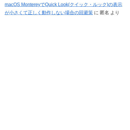
macOS MontereyでQuick Look(クイック・ルック)の表示
が小さくて正しく動作しない場合の回避策
に
匿名
より