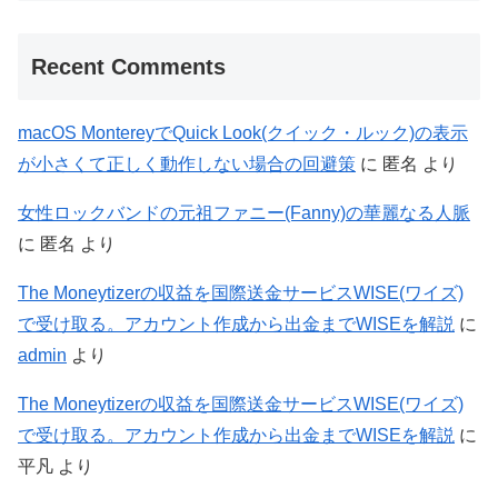
Recent Comments
macOS MontereyでQuick Look(クイック・ルック)の表示
が小さくて正しく動作しない場合の回避策
に
匿名
より
女性ロックバンドの元祖ファニー(Fanny)の華麗なる人脈
に
匿名
より
The Moneytizerの収益を国際送金サービスWISE(ワイズ)
で受け取る。アカウント作成から出金までWISEを解説
に
admin
より
The Moneytizerの収益を国際送金サービスWISE(ワイズ)
で受け取る。アカウント作成から出金までWISEを解説
に
平凡
より