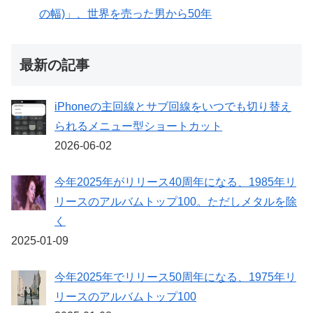
の幅)」、世界を売った男から50年
最新の記事
iPhoneの主回線とサブ回線をいつでも切り替え
られるメニュー型ショートカット
2026-06-02
今年2025年がリリース40周年になる、1985年リ
リースのアルバムトップ100。ただしメタルを除
く
2025-01-09
今年2025年でリリース50周年になる、1975年リ
リースのアルバムトップ100