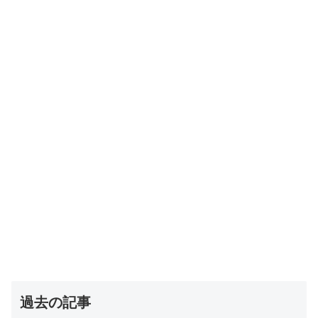
過去の記事