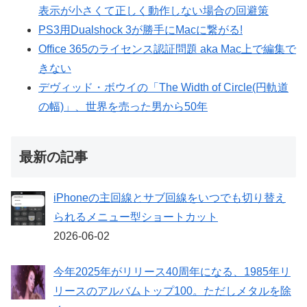
表示が小さくて正しく動作しない場合の回避策
PS3用Dualshock 3が勝手にMacに繋がる!
Office 365のライセンス認証問題 aka Mac上で編集で
きない
デヴィッド・ボウイの「The Width of Circle(円軌道
の幅)」、世界を売った男から50年
最新の記事
iPhoneの主回線とサブ回線をいつでも切り替え
られるメニュー型ショートカット
2026-06-02
今年2025年がリリース40周年になる、1985年リ
リースのアルバムトップ100。ただしメタルを除