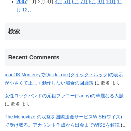
2007
:
1月
2月
3月
4月
5月
6月
7月
8月
9月
10月
11
月
12月
検索
Recent Comments
macOS MontereyでQuick Look(クイック・ルック)の表示
が小さくて正しく動作しない場合の回避策
に
匿名
より
女性ロックバンドの元祖ファニー(Fanny)の華麗なる人脈
に
匿名
より
The Moneytizerの収益を国際送金サービスWISE(ワイズ)
で受け取る。アカウント作成から出金までWISEを解説
に