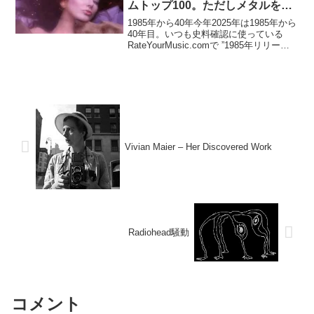
ムトップ100。ただしメタルを除
く
1985年から40年今年2025年は1985年から
40年目。いつも史料確認に使っている
RateYourMusic.comで ”1985年リリース
のアルバムでユーザ評価が高いもの” トッ
プ100を抜き出してみた。40年前のポップ
カルチャーを音...
Vivian Maier – Her Discovered Work
Radiohead騒動
コメント