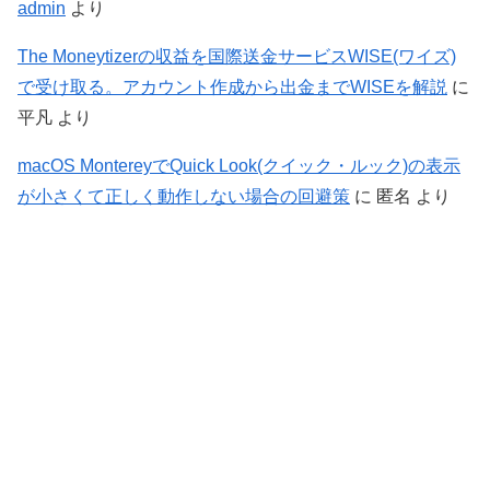
admin
より
The Moneytizerの収益を国際送金サービスWISE(ワイズ)
で受け取る。アカウント作成から出金までWISEを解説
に
平凡
より
macOS MontereyでQuick Look(クイック・ルック)の表示
が小さくて正しく動作しない場合の回避策
に
匿名
より