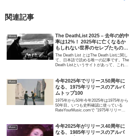
関連記事
The DeathList 2025 – 去年の的中
Movie
率は12%！ 2025年に亡くなるか
もしれない世界のセレブたちのリ
スト
The Death List とはThe Death Listに関し
て、日本語で読める唯一の記事です。The
Death Listというサイトがあって、これを
簡単に説明すると、このサイトに名前が
掲載されると20%以上の確率で1年以内に
死亡す...
今年2025年でリリース50周年に
Music
なる、1975年リリースのアルバ
ムトップ100
1975年から50年今年2025年は1975年から
50年目。いつも史料確認に使っている
RateYourMusic.comで ”1975年リリース
のアルバムでユーザ評価が高いもの” トッ
プ100を抜き出してみた。リストをトップ
100まで広げる...
今年2025年がリリース40周年に
Music
なる、1985年リリースのアルバ