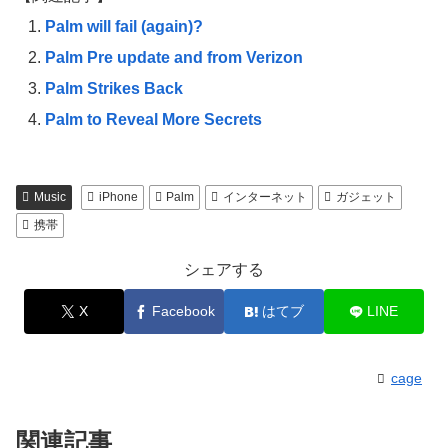
Palm will fail (again)?
Palm Pre update and from Verizon
Palm Strikes Back
Palm to Reveal More Secrets
Music
iPhone
Palm
インターネット
ガジェット
携帯
シェアする
X
Facebook
はてブ
LINE
cage
関連記事