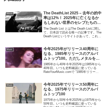
The DeathList 2025 – 去年の的中
Movie
率は12%！ 2025年に亡くなるか
もしれない世界のセレブたちのリ
スト
The Death List とはThe Death Listに関し
て、日本語で読める唯一の記事です。The
Death Listというサイトがあって、これを
簡単に説明すると、このサイトに名前が
掲載されると20%以上の確率で1年以内に
死亡す...
今年2025年がリリース40周年に
Music
なる、1985年リリースのアルバ
ムトップ100。ただしメタルを除
く
1985年から40年今年2025年は1985年から
40年目。いつも史料確認に使っている
RateYourMusic.comで ”1985年リリース
のアルバムでユーザ評価が高いもの” トッ
プ100を抜き出してみた。40年前のポップ
カルチャーを音...
今年2025年でリリース50周年に
Music
なる、1975年リリースのアルバ
ムトップ100
1975年から50年今年2025年は1975年から
50年目。いつも史料確認に使っている