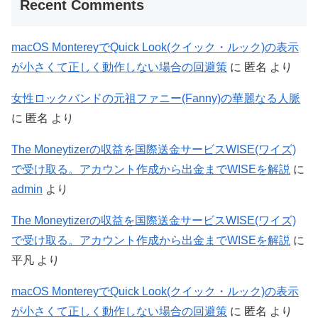
Recent Comments
macOS MontereyでQuick Look(クイック・ルック)の表示
が小さくて正しく動作しない場合の回避策
に
匿名
より
女性ロックバンドの元祖ファニー(Fanny)の華麗なる人脈
に
匿名
より
The Moneytizerの収益を国際送金サービスWISE(ワイズ)
で受け取る。アカウント作成から出金までWISEを解説
に
admin
より
The Moneytizerの収益を国際送金サービスWISE(ワイズ)
で受け取る。アカウント作成から出金までWISEを解説
に
平凡
より
macOS MontereyでQuick Look(クイック・ルック)の表示
が小さくて正しく動作しない場合の回避策
に
匿名
より