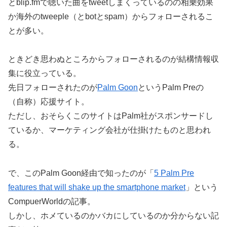
とblip.fmで聴いた曲をtweetしまくっているのの相乗効果
か海外のtweeple（とbotとspam）からフォローされるこ
とが多い。
ときどき思わぬところからフォローされるのが結構情報収
集に役立っている。
先日フォローされたのが
Palm Goon
というPalm Preの
（自称）応援サイト。
ただし、おそらくこのサイトはPalm社がスポンサードし
ているか、マーケティング会社が仕掛けたものと思われ
る。
で、このPalm Goon経由で知ったのが「
5 Palm Pre
features that will shake up the smartphone market
」という
CompuerWorldの記事。
しかし、ホメているのかバカにしているのか分からない記