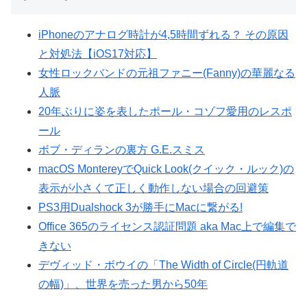
iPhoneのアナログ時計が4,5時間ずれる？ その原因
と対処法【iOS17対応】
女性ロックバンドの元祖ファニー(Fanny)の華麗なる
人脈
20年ぶりに姿を表したポール・コゾフ愛用のレスポ
ール
ボブ・ディランの裏方 G.E.スミス
macOS MontereyでQuick Look(クイック・ルック)の
表示が小さくて正しく動作しない場合の回避策
PS3用Dualshock 3が勝手にMacに繋がる!
Office 365のライセンス認証問題 aka Mac上で編集で
きない
デヴィッド・ボウイの「The Width of Circle(円軌道
の幅)」、世界を売った男から50年