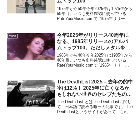
ムトップ100
1975年から50年今年2025年は1975年から
50年目。いつも史料確認に使っている
RateYourMusic.comで ”1975年リリース
のアルバムでユーザ評価が高いもの” トッ
プ100を抜き出してみた。リストをトップ
100まで広げる...
今年2025年がリリース40周年に
Music
なる、1985年リリースのアルバ
ムトップ100。ただしメタルを除
く
1985年から40年今年2025年は1985年から
40年目。いつも史料確認に使っている
RateYourMusic.comで ”1985年リリース
のアルバムでユーザ評価が高いもの” トッ
プ100を抜き出してみた。40年前のポップ
カルチャーを音...
The DeathList 2025 – 去年の的中
Movie
率は12%！ 2025年に亡くなるか
もしれない世界のセレブたちのリ
スト
The Death List とはThe Death Listに関し
て、日本語で読める唯一の記事です。The
Death Listというサイトがあって、これを
簡単に説明すると、このサイトに名前が
掲載されると20%以上の確率で1年以内に
死亡す...