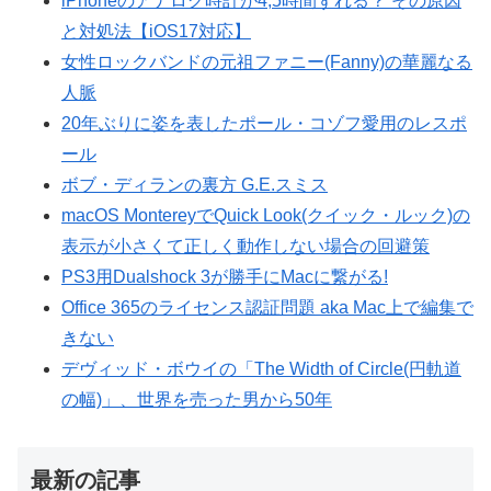
iPhoneのアナログ時計が4,5時間ずれる？ その原因
と対処法【iOS17対応】
女性ロックバンドの元祖ファニー(Fanny)の華麗なる
人脈
20年ぶりに姿を表したポール・コゾフ愛用のレスポ
ール
ボブ・ディランの裏方 G.E.スミス
macOS MontereyでQuick Look(クイック・ルック)の
表示が小さくて正しく動作しない場合の回避策
PS3用Dualshock 3が勝手にMacに繋がる!
Office 365のライセンス認証問題 aka Mac上で編集で
きない
デヴィッド・ボウイの「The Width of Circle(円軌道
の幅)」、世界を売った男から50年
最新の記事