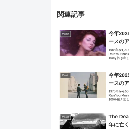
関連記事
今年20
Music
ースのア
1985年から
RateYour
100を抜き出
今年20
Music
ースのア
1975年から
RateYour
100を抜き出
The De
Movie
年に亡