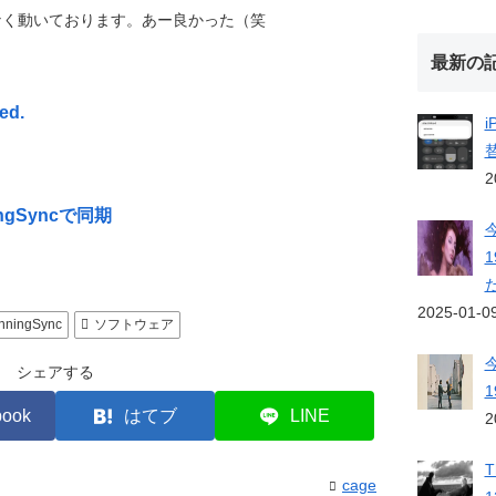
なく動いております。あー良かった（笑
最新の
ed.
2
nningSyncで同期
2025-01-0
nningSync
ソフトウェア
シェアする
book
はてブ
LINE
2
T
cage