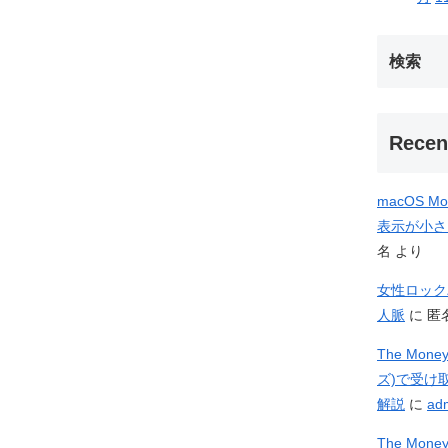
検索
Recen
macOS M
表示が小さ
名
より
女性ロック
人脈
に
匿
The Mo
ズ)で受け
解説
に
ad
The Mo