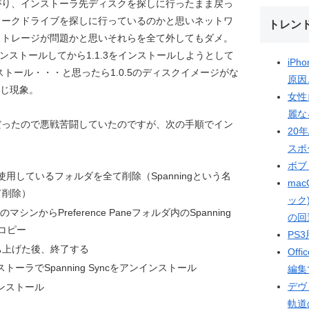
がり、インストーラ先ディスクを探しに行ったまま戻っ
ワークドライブを探しに行っているのかと思いネットワ
トレン
ストレージが問題かと思いそれらを全て外してもダメ。
アンインストールしてから1.1.3をインストールしようとして
iP
ストール・・・と思ったら1.0.5のディスクイメージがな
原因
同じ現象。
女性
麗な
だったので悪戦苦闘していたのですが、次の手順でイン
20
スポ
ボブ
本体、使用しているフォルダを全て削除（Spanningという名
mac
て削除）
ック
シンからPreference Paneフォルダ内のSpanning
の回
にコピー
PS3
ち上げた後、終了する
Off
ンインストーラでSpanning Syncをアンインストール
編集
デヴィ
てインストール
軌道