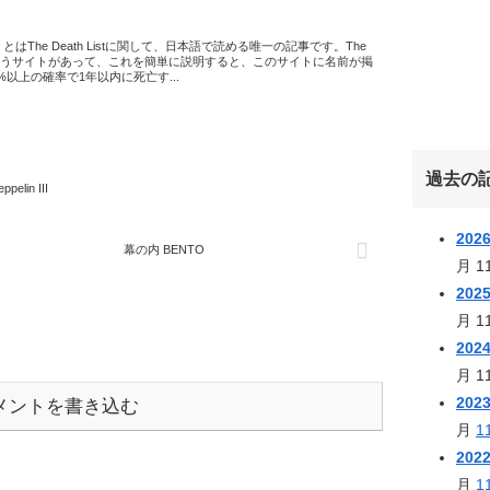
 List とはThe Death Listに関して、日本語で読める唯一の記事です。The
istというサイトがあって、これを簡単に説明すると、このサイトに名前が掲
%以上の確率で1年以内に死亡す...
過去の
ppelin III
202
幕の内 BENTO
月
1
202
月
1
202
月
1
202
メントを書き込む
月
1
202
月
1