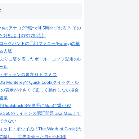
ド
honeのアナログ時計が4,5時間ずれる？ その
と対処法【iOS17対応】
ロックバンドの元祖ファニー(Fanny)の華
る人脈
年ぶりに姿を表したポール・コゾフ愛用のレ
ール
・ディランの裏方 G.E.スミス
OS MontereyでQuick Look(クイック・ル
)の表示が小さくて正しく動作しない場合
避策
用Dualshock 3が勝手にMacに繋がる!
ice 365のライセンス認証問題 aka Mac上で
できない
ッド・ボウイの「The Width of Circle(円
の幅)」、世界を売った男から50年