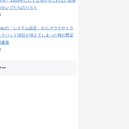
12%！ 2025年に亡くなるかもしれない世界
のセレブたちのリスト
3
Macの「システム設定」からマウスやトラ
ックパッド項目が消えてしまった時の暫定
回避策
8
サー