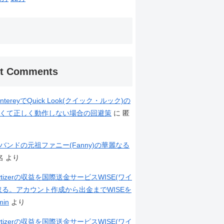
t Comments
ontereyでQuick Look(クイック・ルック)の
くて正しく動作しない場合の回避策
に
匿
バンドの元祖ファニー(Fanny)の華麗なる
名
より
neytizerの収益を国際送金サービスWISE(ワイ
取る。アカウント作成から出金までWISEを
min
より
neytizerの収益を国際送金サービスWISE(ワイ