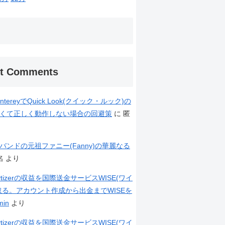
t Comments
ontereyでQuick Look(クイック・ルック)の
くて正しく動作しない場合の回避策
に
匿
バンドの元祖ファニー(Fanny)の華麗なる
名
より
neytizerの収益を国際送金サービスWISE(ワイ
取る。アカウント作成から出金までWISEを
min
より
neytizerの収益を国際送金サービスWISE(ワイ