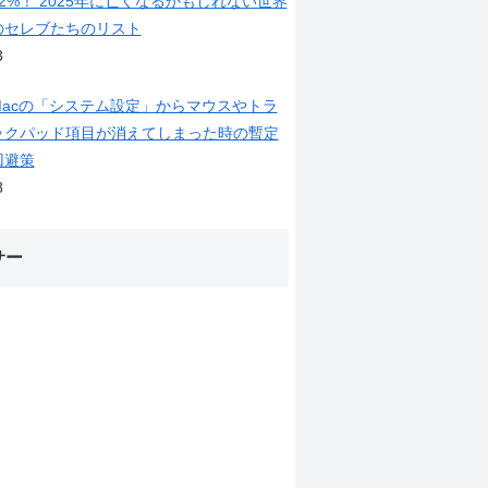
12%！ 2025年に亡くなるかもしれない世界
のセレブたちのリスト
3
Macの「システム設定」からマウスやトラ
ックパッド項目が消えてしまった時の暫定
回避策
8
サー