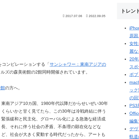
トレン
2017.07.06
2022.09.05
iP
原因
女性
麗な
20
術をコンピレーションする「
サンシャワー：東南アジアの
スポ
ルズの森美術館の2館同時開催されています。
ボブ
mac
術館
の方へ。
ック
の回
東南アジア10カ国、1980年代以降だからせいぜい30年
PS3
くらいかと甘く見てたら、この30年は冷戦終結に伴う
Off
緊張緩和と民主化、グローバル化による急激な経済成
編集
長、それに伴う社会の矛盾、不条理の顕在化などな
デヴィ
ど、社会が大きく変動する時代だったから、アートも
軌道