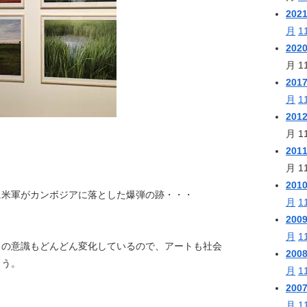
202
月
1
202
月
1
201
月
1
201
月
1
201
月
1
201
に米軍がカンボジアに落とした爆弾の跡・・・
月
1
200
月
1
々の意識もどんどん変化しているので、アートも社会
200
ょう。
月
1
200
月
1