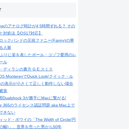
ド
honeのアナログ時計が4,5時間ずれる？ その
と対処法【iOS17対応】
ロックバンドの元祖ファニー(Fanny)の華
る人脈
年ぶりに姿を表したポール・コゾフ愛用のレ
ール
・ディランの裏方 G.E.スミス
OS MontereyでQuick Look(クイック・ル
)の表示が小さくて正しく動作しない場合
避策
用Dualshock 3が勝手にMacに繋がる!
ice 365のライセンス認証問題 aka Mac上で
できない
ッド・ボウイの「The Width of Circle(円
の幅)」、世界を売った男から50年