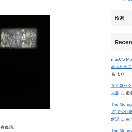
検索
Recen
macOS M
表示が小さ
名
より
女性ロック
人脈
に
匿
The Mo
ズ)で受け
解説
に
ad
の肖像画。
The Mo