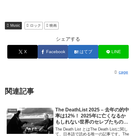
Music
ロック
映画
シェアする
X
Facebook
はてブ
LINE
cage
関連記事
The DeathList 2025 – 去年の的中
Movie
率は12%！ 2025年に亡くなるか
もしれない世界のセレブたちのリ
スト
The Death List とはThe Death Listに関し
て、日本語で読める唯一の記事です。The