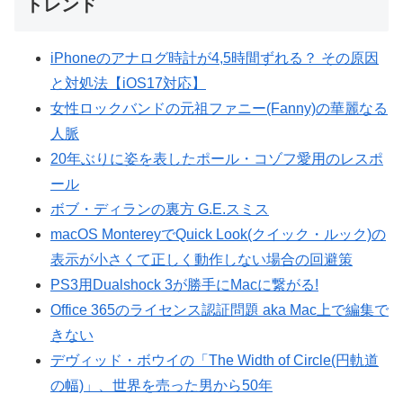
トレンド
iPhoneのアナログ時計が4,5時間ずれる？ その原因
と対処法【iOS17対応】
女性ロックバンドの元祖ファニー(Fanny)の華麗なる
人脈
20年ぶりに姿を表したポール・コゾフ愛用のレスポ
ール
ボブ・ディランの裏方 G.E.スミス
macOS MontereyでQuick Look(クイック・ルック)の
表示が小さくて正しく動作しない場合の回避策
PS3用Dualshock 3が勝手にMacに繋がる!
Office 365のライセンス認証問題 aka Mac上で編集で
きない
デヴィッド・ボウイの「The Width of Circle(円軌道
の幅)」、世界を売った男から50年