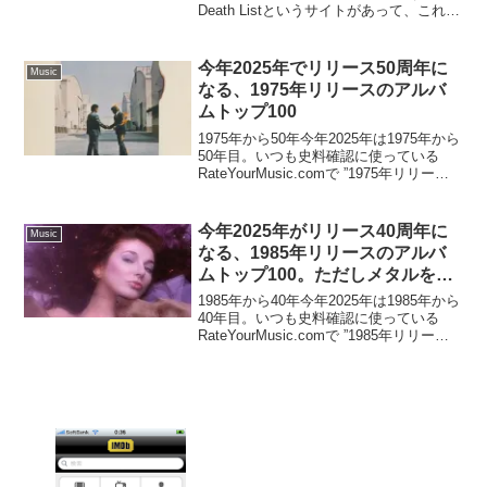
Death Listというサイトがあって、これを
簡単に説明すると、このサイトに名前が
掲載されると20%以上の確率で1年以内に
死亡す...
今年2025年でリリース50周年に
Music
なる、1975年リリースのアルバ
ムトップ100
1975年から50年今年2025年は1975年から
50年目。いつも史料確認に使っている
RateYourMusic.comで ”1975年リリース
のアルバムでユーザ評価が高いもの” トッ
プ100を抜き出してみた。リストをトップ
100まで広げる...
今年2025年がリリース40周年に
Music
なる、1985年リリースのアルバ
ムトップ100。ただしメタルを除
く
1985年から40年今年2025年は1985年から
40年目。いつも史料確認に使っている
RateYourMusic.comで ”1985年リリース
のアルバムでユーザ評価が高いもの” トッ
プ100を抜き出してみた。40年前のポップ
カルチャーを音...